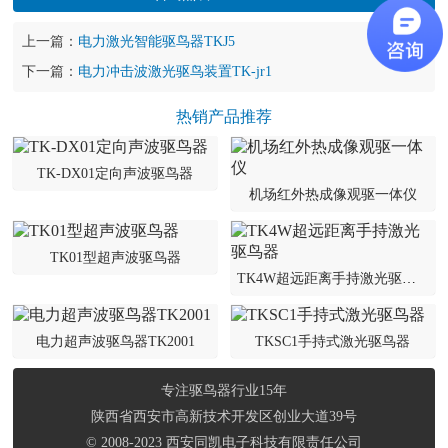
技术中心
上一篇：
电力激光智能驱鸟器TKJ5
关于我们
下一篇：
电力冲击波激光驱鸟装置TK-jr1
企业文化
热销产品推荐
联系我们
TK-DX01定向声波驱鸟器
机场红外热成像观驱一体仪
TK01型超声波驱鸟器
TK4W超远距离手持激光驱鸟器
电力超声波驱鸟器TK2001
TKSC1手持式激光驱鸟器
专注驱鸟器行业15年
陕西省西安市高新技术开发区创业大道39号
© 2008-2023 西安同凯电子科技有限责任公司