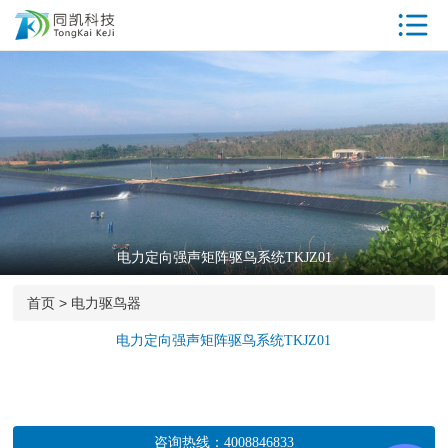
首页
驱鸟器产品中
心
工厂参观
同凯优势
ISO资质
电力定向强声矩阵驱鸟系统TKJZ01
专利证书
首页
>
电力驱鸟器
荣誉资质
电力定向强声矩阵驱鸟系统TKJZ01
客户案例
新闻中心
咨询热线：
4008846833