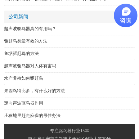
技术中心
关于我们
公司新闻
企业文化
超声波驱鸟器真的有用吗？
联系我们
驱赶鸟类最有效的方法
鱼塘驱赶鸟的方法
超声波驱鸟器对人体有害吗
水产养殖如何驱赶鸟
果园鸟特比多，有什么好的方法
定向声波驱鸟器作用
庄稼地里赶走麻雀的最佳办法
专注驱鸟器行业15年
陕西省西安市高新技术开发区创业大道39号