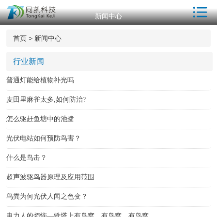
新闻中心
首页
首页
>
新闻中心
驱鸟器产品中
心
行业新闻
工厂参观
普通灯能给植物补光吗
同凯优势
麦田里麻雀太多,如何防治?
ISO资质
怎么驱赶鱼塘中的池鹭
光伏电站如何预防鸟害？
专利证书
什么是鸟击？
荣誉资质
超声波驱鸟器原理及应用范围
客户案例
鸟粪为何光伏人闻之色变？
新闻中心
电力人的烦恼—铁塔上有鸟窝、有鸟窝、有鸟窝。。。