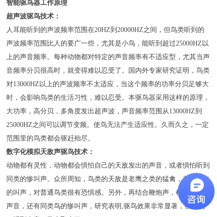
技术中心
智能驱鸟器工作原理
超声波驱鸟技术：
关于我们
人耳能听到的声波频率范围在20HZ到20000HZ之间，但鸟类听到的
企业文化
声波频率范围比人的要广一些，尤其是小鸟，能听到超过25000HZ以
上的声音频率。每种动物都对特定的声音频率有不适应型，尤其当声
联系我们
音频率分贝很高时，就变得难以忍受了。国内外专家研究证明，鸟类
对13000HZ以上的声波频率不太适应，当这个频率的功率分贝足够大
时，会影响鸟类的生活习性，难以忍受。本驱鸟器采用这样的原理，
大功率，高分贝，多角度发出超声波，声音频率范围从13000HZ到
25000HZ之间可以调节变频。使鸟无法产生适应性。久而久之，一定
范围里的鸟类都会驱赶殆尽。
数字化模拟天敌声驱鸟技术：
动物都有灵性，动物都会惧怕自己的天敌发出的声音，或者惧怕听到
同类的惨叫声。众所周知，鸟类的天敌是老鹰之类的猛禽，老鹰发出
的叫声，对普通鸟类很有恐惧感。另外，再结合鞭炮声，枪声之类的
声音，还有同类鸟的惨叫声，研究表明,驱鸟效果非常显著，很多鸟