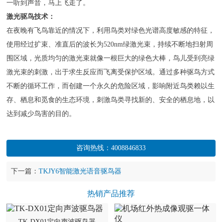
一听到声音，马上飞走了。
激光驱鸟技术：
在夜晚有飞鸟靠近的情况下，利用鸟类对绿色光谱高度敏感的特征，
使用经过扩束、准直后的波长为520nm绿激光束，持续不断地扫射周
围区域，光质均匀的激光束就像一根巨大的绿色大棒，鸟儿受到亮绿
激光束的刺激，出于求生反应而飞离受保护区域。通过多种驱鸟方式
不断的循环工作，而创建一个永久的危险区域，影响附近鸟类赖以生
存、栖息和觅食的生态环境，刺激鸟类寻找新的、安全的栖息地，以
达到减少鸟害的目的。
咨询热线：
4008846833
下一篇：
TKJY6智能激光语音驱鸟器
热销产品推荐
TK-DX01定向声波驱鸟器