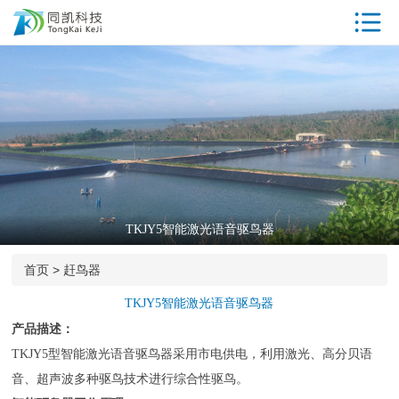
首页
驱鸟器产品中
心
工厂参观
同凯优势
ISO资质
TKJY5智能激光语音驱鸟器
专利证书
首页
>
赶鸟器
荣誉资质
TKJY5智能激光语音驱鸟器
客户案例
产品描述：
TKJY5型智能激光语音驱鸟器采用市电供电，利用激光、高分贝语
新闻中心
音、超声波多种驱鸟技术进行综合性驱鸟。