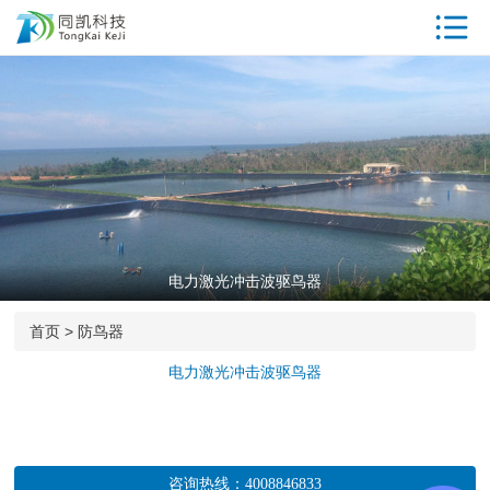
首页
驱鸟器产品中
心
工厂参观
同凯优势
ISO资质
电力激光冲击波驱鸟器
专利证书
首页
>
防鸟器
荣誉资质
电力激光冲击波驱鸟器
客户案例
新闻中心
咨询热线：
4008846833