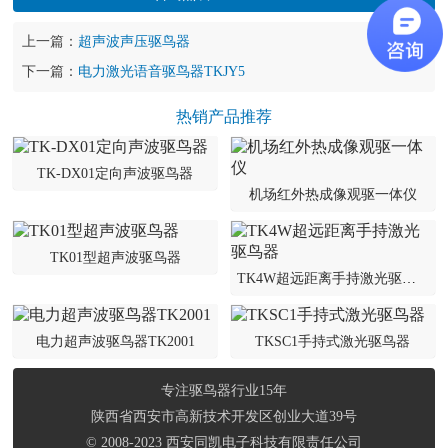
技术中心
上一篇：
超声波声压驱鸟器
关于我们
下一篇：
电力激光语音驱鸟器TKJY5
企业文化
热销产品推荐
联系我们
TK-DX01定向声波驱鸟器
机场红外热成像观驱一体仪
TK01型超声波驱鸟器
TK4W超远距离手持激光驱鸟器
电力超声波驱鸟器TK2001
TKSC1手持式激光驱鸟器
专注驱鸟器行业15年
陕西省西安市高新技术开发区创业大道39号
© 2008-2023 西安同凯电子科技有限责任公司