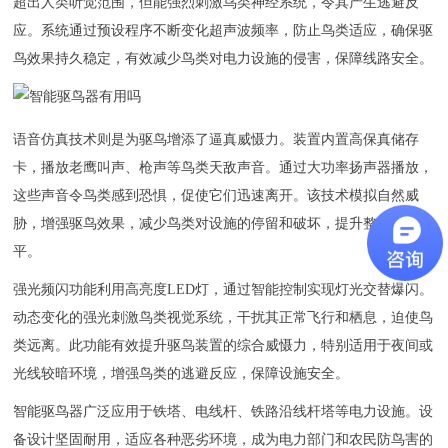
技术中心
超出人类听觉范围，但能强烈刺激鸟类神经系统，令其产生逃避反
应。系统通过预设程序不断变化超声波频率，防止鸟类适应，确保驱
关于我们
鸟效果持久稳定，有效减少鸟类对电力设施的侵害，保障线路安全。
企业文化
联系我们
语音仿真技术则是为驱鸟增添了逼真威慑力。装置内置高保真储存
卡，播放老鹰叫声、枪声等鸟类天敌声音。通过大功率扬声器播放，
这些声音令鸟类感到恐惧，促使它们迅速离开。该技术模拟自然威
胁，增强驱鸟效果，减少鸟类对设施的停留和破坏，提升整体防护水
平。
强光频闪功能利用高亮度LED灯，通过智能控制实现灯光交替爆闪。
动态变化的强光刺激鸟类视觉系统，干扰其正常飞行和栖息，迫使鸟
类远离。此功能有效提升驱鸟装置的综合威慑力，特别适用于夜间或
光线较暗环境，增强鸟类的逃避反应，保障设施安全。
智能驱鸟器
广泛应用于铁塔、电线杆、铁路沿线杆塔等电力设施。设
备设计坚固耐用，适应各种恶劣环境，成为电力部门和农民防鸟害的