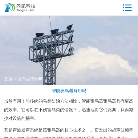
首页
驱鸟器产品中
心
工厂参观
同凯优势
ISO资质
首页
>
驱鸟器有用吗
专利证书
智能驱鸟器有用吗
荣誉资质
当然有用！与传统的鸟类防治方法相比，智能驱鸟器驱鸟器具有更高
的效率。它可以在不伤害鸟类的情况下，迅速地将它们驱离，从而减
客户案例
少对设施的损害。
新闻中心
其超声波发声系统是该驱鸟器的核心技术之一。它发出的超声波频率