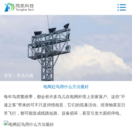
首页
驱鸟器产品中
心
工厂参观
同凯优势
ISO资质
首页
>
常见问题
专利证书
电网赶鸟用什么方法最好
荣誉资质
每年鸟类繁殖季，都会有许多鸟儿在电网杆塔上安家落户。这些“不
速之客”带来的可不只是诗情画意，它们的筑巢活动、排泄物甚至日
客户案例
常飞行，都可能造成线路短路、设备损坏，甚至引发大面积停电。
新闻中心