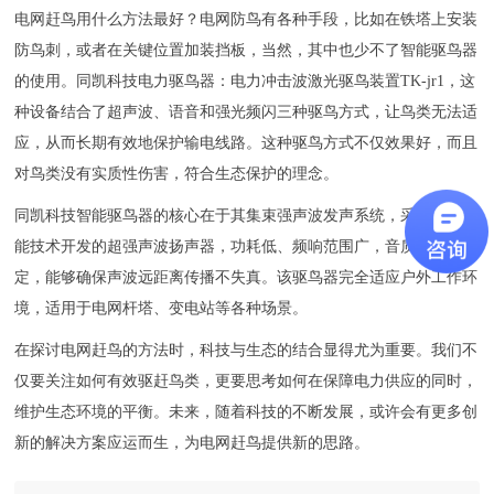
技术中心
电网赶鸟用什么方法最好？电网防鸟有各种手段，比如在铁塔上安装
关于我们
防鸟刺，或者在关键位置加装挡板，当然，其中也少不了智能驱鸟器
的使用。同凯科技
电力驱鸟器
：电力冲击波激光驱鸟装置TK-jr1，这
企业文化
种设备结合了超声波、语音和强光频闪三种驱鸟方式，让鸟类无法适
联系我们
应，从而长期有效地保护输电线路。这种驱鸟方式不仅效果好，而且
对鸟类没有实质性伤害，符合生态保护的理念。
同凯科技智能驱鸟器的核心在于其集束强声波发声系统，采用流体声
能技术开发的超强声波扬声器，功耗低、频响范围广，音质清晰稳
定，能够确保声波远距离传播不失真。该驱鸟器完全适应户外工作环
境，适用于电网杆塔、变电站等各种场景。
在探讨电网赶鸟的方法时，科技与生态的结合显得尤为重要。我们不
仅要关注如何有效驱赶鸟类，更要思考如何在保障电力供应的同时，
维护生态环境的平衡。未来，随着科技的不断发展，或许会有更多创
新的解决方案应运而生，为电网赶鸟提供新的思路。